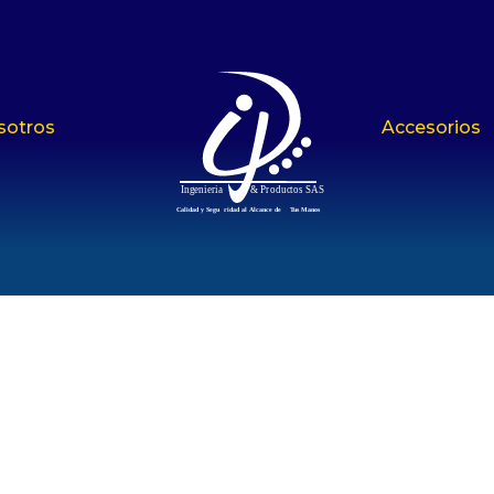
sotros
Accesorios
In
g
enieria
& P
r
oduc
t
os SAS
C
alidad y Segu
r
idad al Alcance de
T
us Manos