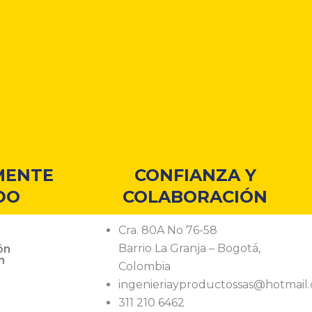
MENTE
CONFIANZA Y
DO
COLABORACIÓN
s
Cra. 80A No 76-58
Barrio La Granja – Bogotá,
ón
n
Colombia
ingenieriayproductossas@hotmail
311 210 6462